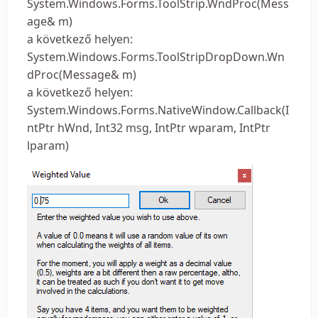
System.Windows.Forms.ToolStrip.WndProc(Mess
age& m)
a következő helyen:
System.Windows.Forms.ToolStripDropDown.Wn
dProc(Message& m)
a következő helyen:
System.Windows.Forms.NativeWindow.Callback(I
ntPtr hWnd, Int32 msg, IntPtr wparam, IntPtr
lparam)