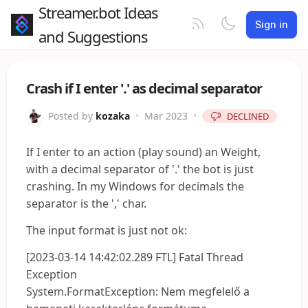
Streamer.bot Ideas
Sign in
and Suggestions
Crash if I enter '.' as decimal separator
Posted by
kozaka
•
Mar 2023
•
DECLINED
If I enter to an action (play sound) an Weight,
with a decimal separator of '.' the bot is just
crashing. In my Windows for decimals the
separator is the ',' char.
The input format is just not ok:
[2023-03-14 14:42:02.289 FTL] Fatal Thread
Exception
System.FormatException: Nem megfelelő a