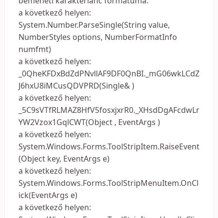
bemeneti karakterlánc formátuma.
a következő helyen:
System.Number.ParseSingle(String value,
NumberStyles options, NumberFormatInfo
numfmt)
a következő helyen:
_0QheKFDxBdZdPNvllAF9DF0QnBI._mG06wkLCdZ
J6hxU8iMCusQDVPRD(Single& )
a következő helyen:
_5C9sVTfRLMAZ8HfV5fosxjxrR0._XHsdDgAFcdwLr
YW2Vzox1GqlCWT(Object , EventArgs )
a következő helyen:
System.Windows.Forms.ToolStripItem.RaiseEvent
(Object key, EventArgs e)
a következő helyen:
System.Windows.Forms.ToolStripMenuItem.OnCl
ick(EventArgs e)
a következő helyen: